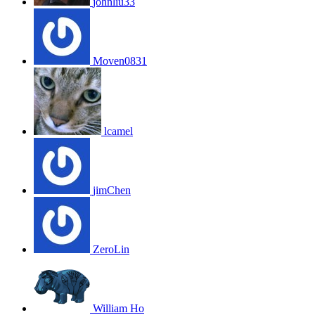
johnliu33
Moven0831
lcamel
jimChen
ZeroLin
William Ho